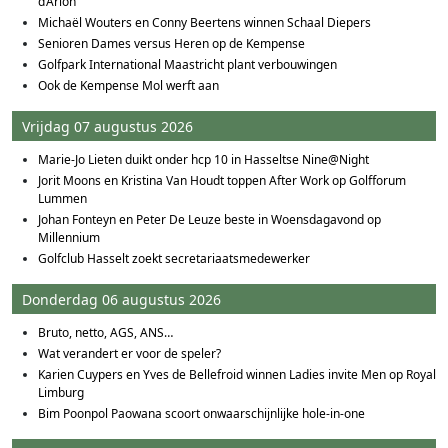
d’Arlon
Michaël Wouters en Conny Beertens winnen Schaal Diepers
Senioren Dames versus Heren op de Kempense
Golfpark International Maastricht plant verbouwingen
Ook de Kempense Mol werft aan
Vrijdag 07 augustus 2026
Marie-Jo Lieten duikt onder hcp 10 in Hasseltse Nine@Night
Jorit Moons en Kristina Van Houdt toppen After Work op Golfforum
Lummen
Johan Fonteyn en Peter De Leuze beste in Woensdagavond op
Millennium
Golfclub Hasselt zoekt secretariaatsmedewerker
Donderdag 06 augustus 2026
Bruto, netto, AGS, ANS…
Wat verandert er voor de speler?
Karien Cuypers en Yves de Bellefroid winnen Ladies invite Men op Royal
Limburg
Bim Poonpol Paowana scoort onwaarschijnlijke hole-in-one